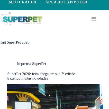
Pular
MEU CRACHÁ
|
ÁREA DO EXPOSITOR
para
o
conteúdo
Tag
SuperPet 2026
Imprensa SuperPet
SuperPet 2026: feira chega em sua 7ª edição
trazendo muitas novidades