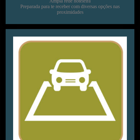
Ampla rede hoteleira
Preparada para te receber com diversas opções nas
proximidades