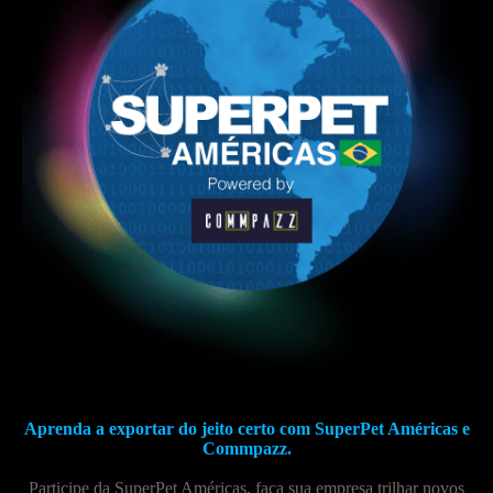
Aprenda a exportar do jeito certo com SuperPet Américas e
Commpazz.
Participe da SuperPet Américas, faça sua empresa trilhar novos