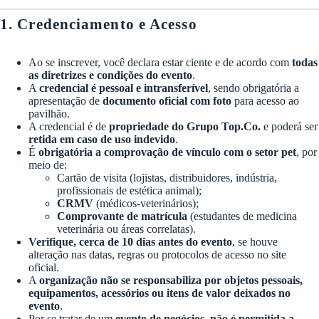
1. Credenciamento e Acesso
Ao se inscrever, você declara estar ciente e de acordo com
todas
as diretrizes e condições do evento
.
A
credencial é pessoal e intransferível
, sendo obrigatória a
apresentação de
documento oficial com foto
para acesso ao
pavilhão.
A credencial é de
propriedade do Grupo Top.Co.
e poderá ser
retida em caso de uso indevido
.
É
obrigatória a comprovação de vínculo com o setor pet
, por
meio de:
Cartão de visita (lojistas, distribuidores, indústria,
profissionais de estética animal);
CRMV
(médicos-veterinários);
Comprovante de matrícula
(estudantes de medicina
veterinária ou áreas correlatas).
Verifique, cerca de 10 dias antes do evento
, se houve
alteração nas datas, regras ou protocolos de acesso no site
oficial.
A
organização não se responsabiliza por objetos pessoais,
equipamentos, acessórios ou itens de valor deixados no
evento
.
Por se tratar de um
evento de negócios
,
não é permitida a