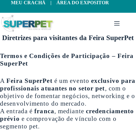
Pular
MEU CRACHÁ
|
ÁREA DO EXPOSITOR
para
o
conteúdo
Diretrizes para visitantes da Feira SuperPet
Termos e Condições de Participação – Feira
SuperPet
A
Feira SuperPet
é um evento
exclusivo para
profissionais atuantes no setor pet
, com o
objetivo de fomentar negócios, networking e o
desenvolvimento do mercado.
A entrada é
franca
, mediante
credenciamento
prévio
e comprovação de vínculo com o
segmento pet.